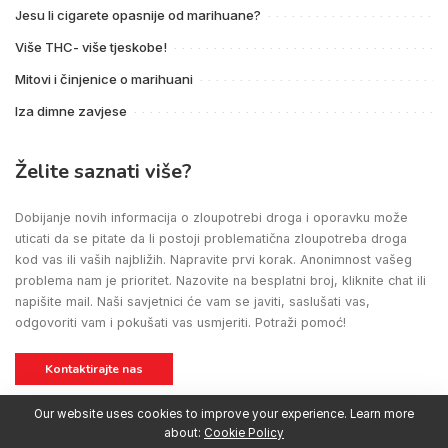
Jesu li cigarete opasnije od marihuane?
Više THC- više tjeskobe!
Mitovi i činjenice o marihuani
Iza dimne zavjese
Želite saznati više?
Dobijanje novih informacija o zloupotrebi droga i oporavku može
uticati da se pitate da li postoji problematična zloupotreba droga
kod vas ili vaših najbližih. Napravite prvi korak. Anonimnost vašeg
problema nam je prioritet. Nazovite na besplatni broj, kliknite chat ili
napišite mail. Naši savjetnici će vam se javiti, saslušati vas,
odgovoriti vam i pokušati vas usmjeriti. Potraži pomoć!
Kontaktirajte nas
Our website uses cookies to improve your experience. Learn more
about:
Cookie Policy
SM STUDIO MARKETING
BIRAMOPORAVAK
© 2021 CREATED BY
ALL