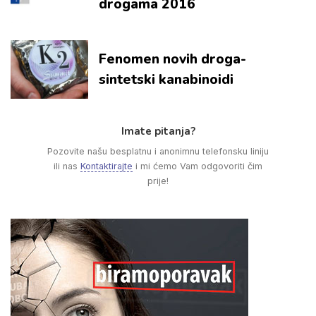
drogama 2016
Fenomen novih droga-
sintetski kanabinoidi
Imate pitanja?
Pozovite našu besplatnu i anonimnu telefonsku liniju
ili nas
Kontaktirajte
i mi ćemo Vam odgovoriti čim
prije!