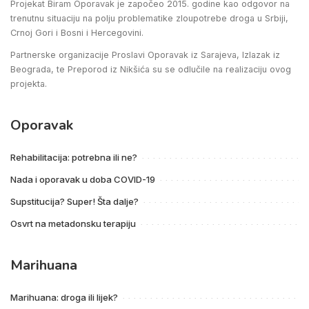
Projekat Biram Oporavak je započeo 2015. godine kao odgovor na
trenutnu situaciju na polju problematike zloupotrebe droga u Srbiji,
Crnoj Gori i Bosni i Hercegovini.
Partnerske organizacije Proslavi Oporavak iz Sarajeva, Izlazak iz
Beograda, te Preporod iz Nikšića su se odlučile na realizaciju ovog
projekta.
Oporavak
Rehabilitacija: potrebna ili ne?
Nada i oporavak u doba COVID-19
Supstitucija? Super! Šta dalje?
Osvrt na metadonsku terapiju
Marihuana
Marihuana: droga ili lijek?