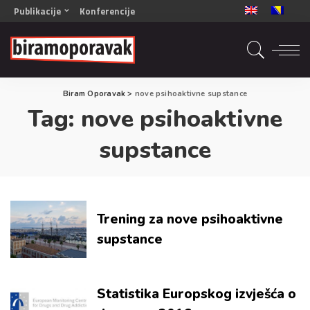
Publikacije
Konferencije
OPORAVAK- Naš zajednički cilj BiH/CG
OPORAVAK- Naš zajednički cilj SRB
RECOVERY- Our common goal ENG
Biram Oporavak
>
nove psihoaktivne supstance
OPORAVAK- Naš zajednički cilj 2
Tag:
nove psihoaktivne
Mala knjiga vještina
Šta ne raditi
supstance
Radna sveska za oporavak
Trening za nove psihoaktivne
supstance
Statistika Europskog izvješća o