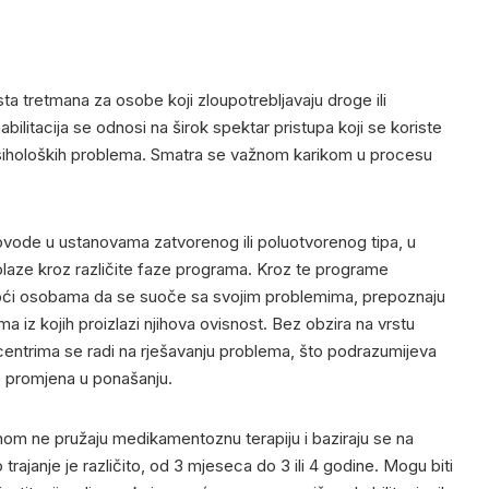
vrsta tretmana za osobe koji zloupotrebljavaju droge ili
ilitacija se odnosi na širok spektar pristupa koji se koriste
 psiholoških problema. Smatra se važnom karikom u procesu
rovode u ustanovama zatvorenog ili poluotvorenog tipa, u
laze kroz različite faze programa. Kroz te programe
omoći osobama da se suoče sa svojim problemima, prepoznaju
ma iz kojih proizlazi njihova ovisnost. Bez obzira na vrstu
m centrima se radi na rješavanju problema, što podrazumijeva
je promjena u ponašanju.
vnom ne pružaju medikamentoznu terapiju i baziraju se na
trajanje je različito, od 3 mjeseca do 3 ili 4 godine. Mogu biti