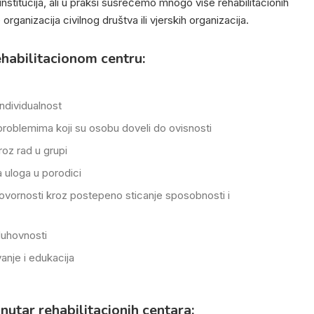
nstitucija, ali u praksi susrećemo mnogo više rehabilitacionih
rganizacija civilnog društva ili vjerskih organizacija.
ehabilitacionom centru:
individualnost
 problemima koji su osobu doveli do ovisnosti
roz rad u grupi
 uloga u porodici
vornosti kroz postepeno sticanje sposobnosti i
duhovnosti
nje i edukacija
unutar rehabilitacionih centara: