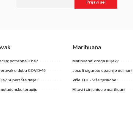
avak
Marihuana
acija: potrebna ili ne?
Marihuana: droga ili lijek?
poravak u doba COVID-19
Jesu li cigarete opasnije od mar
ija? Super! Šta dalje?
Više THC- više tjeskobe!
 metadonsku terapiju
Mitovi i činjenice o marihuani
Iza dimne zavjese