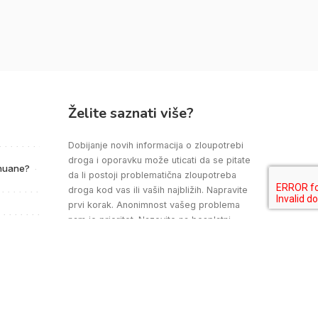
Želite saznati više?
Dobijanje novih informacija o zloupotrebi
droga i oporavku može uticati da se pitate
ihuane?
da li postoji problematična zloupotreba
droga kod vas ili vaših najbližih. Napravite
prvi korak. Anonimnost vašeg problema
nam je prioritet. Nazovite na besplatni
broj, kliknite chat ili napišite mail. Naši
savjetnici će vam se javiti, saslušati vas,
odgovoriti vam i pokušati vas usmjeriti.
Potraži pomoć!
Kontaktirajte nas