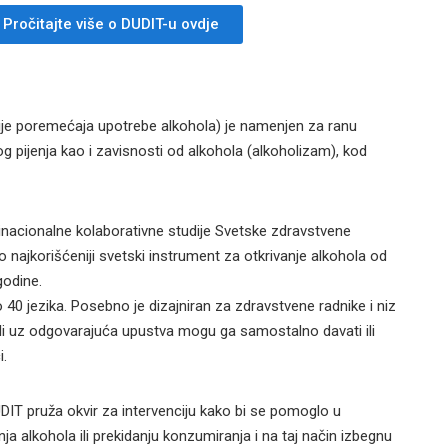
Pročitajte više o DUDIT-u ovdje
cije poremećaja upotrebe alkohola) je namenjen za ranu
tnog pijenja kao i zavisnosti od alkohola (alkoholizam), kod
nacionalne kolaborativne studije Svetske zdravstvene
o najkorišćeniji svetski instrument za otkrivanje alkohola od
godine.
40 jezika. Posebno je dizajniran za zdravstvene radnike i niz
li uz odgovarajuća upustva mogu ga samostalno davati ili
i.
DIT pruža okvir za intervenciju kako bi se pomoglo u
 alkohola ili prekidanju konzumiranja i na taj način izbegnu