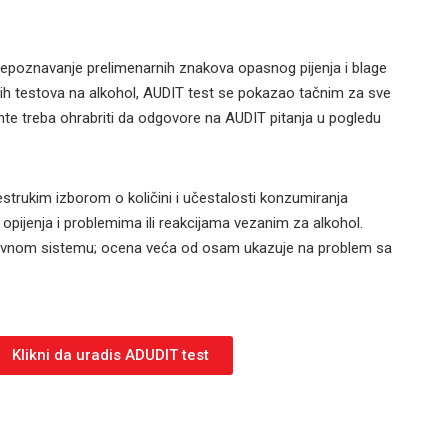
repoznavanje prelimenarnih znakova opasnog pijenja i blage
kih testova na alkohol, AUDIT test se pokazao tačnim za sve
ente treba ohrabriti da odgovore na AUDIT pitanja u pogledu
šestrukim izborom o količini i učestalosti konzumiranja
 opijenja i problemima ili reakcijama vezanim za alkohol.
ovnom sistemu; ocena veća od osam ukazuje na problem sa
Klikni da uradis ADUDIT test