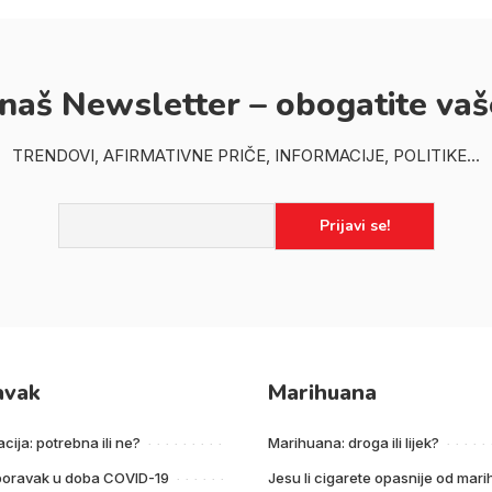
 naš Newsletter – obogatite vaš
TRENDOVI, AFIRMATIVNE PRIČE, INFORMACIJE, POLITIKE...
avak
Marihuana
acija: potrebna ili ne?
Marihuana: droga ili lijek?
poravak u doba COVID-19
Jesu li cigarete opasnije od mar