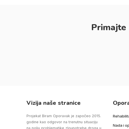
Primajte
Vizija naše stranice
Opor
Projekat Biram Oporavak je započeo 2015.
Rehabilit
godine kao odgovor na trenutnu situaciju
Nada i o
na polju problematike zloupotrebe droga u