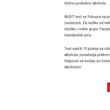
štetne posledice alkohola.
AUDIT test se fokusira na p
zavisnosti. Za razliku od ne
etničke i rodne grupe. Pacij
standardnih pića.
Test sadrži 10 pitanja sa vi
alkohola, ponašanja prilikom
Odgovori se boduju po bod
alkoholom.