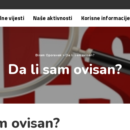
ne vijesti
Naše aktivnosti
Korisne informacije
Biram Oporavak
>
Da li sam ovisan?
Da li sam ovisan?
m ovisan?