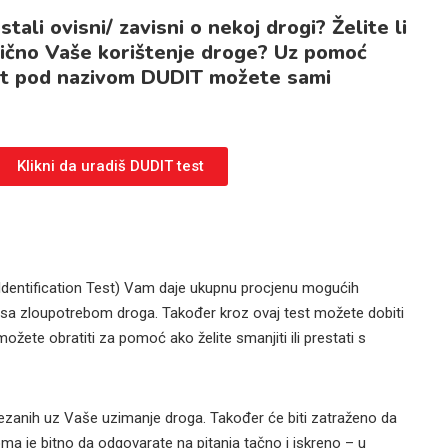
ali ovisni/ zavisni o nekoj drogi? Želite li
izično Vaše korištenje droge? Uz pomoć
t pod nazivom DUDIT možete sami
Klikni da uradiš DUDIT test
Identification Test) Vam daje ukupnu procjenu mogućih
i sa zloupotrebom droga. Također kroz ovaj test možete dobiti
ožete obratiti za pomoć ako želite smanjiti ili prestati s
vezanih uz Vaše uzimanje droga. Također će biti zatraženo da
oma je bitno da odgovarate na pitanja tačno i iskreno – u