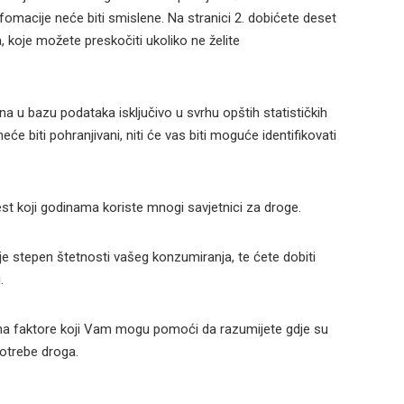
macije neće biti smislene. Na stranici 2. dobićete deset
, koje možete preskočiti ukoliko ne želite
na u bazu podataka isključivo u svrhu opštih statističkih
neće biti pohranjivani, niti će vas biti moguće identifikovati
st koji godinama koriste mnogi savjetnici za droge.
i je stepen štetnosti vašeg konzumiranja, te ćete dobiti
.
 na faktore koji Vam mogu pomoći da razumijete gdje su
otrebe droga.