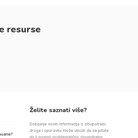
e resurse
Želite saznati više?
Dobijanje novih informacija o zloupotrebi
droga i oporavku može uticati da se pitate
ihuane?
da li postoji problematična zloupotreba