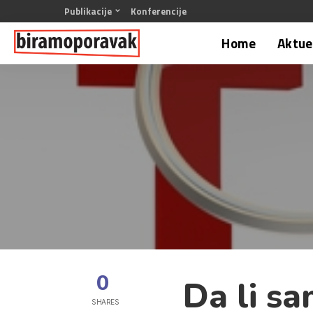
Publikacije
Konferencije
Home
Aktuel
0
Da li sa
SHARES