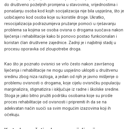
do društveno poželjnih promjena u stavovima, vrijednostima i
ponašanju osoba kod kojih socijalizacija nije bila uspješna, što je
uobičajeno kod osoba koje su koristile droge. Ukratko,
resocijalizacija podrazumijeva pružanje pomoći u rješavanju
problema sa kojima se osoba ovisna o drogama suočava nakon
liječenja i rehabilitacije kako bi ponovo postao funkcionalan i
koristan član društvene zajednice. Zadnji je i najbitniji stadij u
procesu oporavka od zloupotrebe droga.
Kao što je poznato ovisnici se vrlo često nakon završenog
liječenja i rehabilitacije ne mogu uspješno uklopiti u društvenu
sredinu zbog niza razloga, a jedan od njih je javno mišljenje o
problemu ovisnosti o drogama, koje cijelu ovisničku populaciju
marginalizira, stigmatizira i isključuje iz radne i školske sredine.
Stoga je jako bitno pružiti podršku osobama koje su prošle
proces rehabilitacije od ovisnosti i pripremiti ih da se na
adekvatan način suoči sa svim mogućim izazovima koji ih
očekuju.