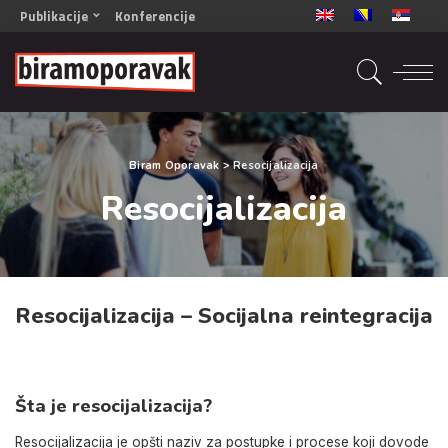
Publikacije
Konferencije
OPORAVAK- Naš zajednički cilj BiH/CG
OPORAVAK- Naš zajednički cilj SRB
RECOVERY- Our common goal ENG
OPORAVAK- Naš zajednički cilj 2
Biram Oporavak
>
Resocijalizacija
Mala knjiga vještina
Resocijalizacija
Šta ne raditi
Radna sveska za oporavak
Resocijalizacija – Socijalna reintegracija
Šta je resocijalizacija?
Resocijalizacija je opšti naziv za postupke i procese koji dovode