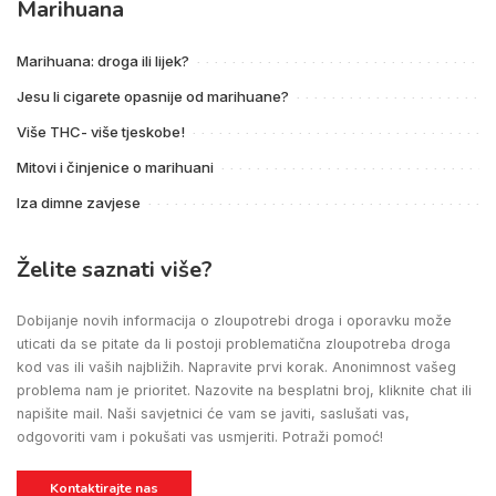
Marihuana
Marihuana: droga ili lijek?
Jesu li cigarete opasnije od marihuane?
Više THC- više tjeskobe!
Mitovi i činjenice o marihuani
Iza dimne zavjese
Želite saznati više?
Dobijanje novih informacija o zloupotrebi droga i oporavku može
uticati da se pitate da li postoji problematična zloupotreba droga
kod vas ili vaših najbližih. Napravite prvi korak. Anonimnost vašeg
problema nam je prioritet. Nazovite na besplatni broj, kliknite chat ili
napišite mail. Naši savjetnici će vam se javiti, saslušati vas,
odgovoriti vam i pokušati vas usmjeriti. Potraži pomoć!
Kontaktirajte nas