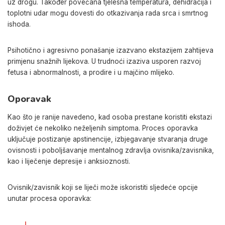
uz drogu. Također povećana tjelesna temperatura, dehidracija i
toplotni udar mogu dovesti do otkazivanja rada srca i smrtnog
ishoda.
Psihotično i agresivno ponašanje izazvano ekstazijem zahtijeva
primjenu snažnih lijekova. U trudnoći izaziva usporen razvoj
fetusa i abnormalnosti, a prodire i u majčino mlijeko.
Oporavak
Kao što je ranije navedeno, kad osoba prestane koristiti ekstazi
doživjet će nekoliko neželjenih simptoma. Proces oporavka
uključuje postizanje apstinencije, izbjegavanje stvaranja druge
ovisnosti i poboljšavanje mentalnog zdravlja ovisnika/zavisnika,
kao i liječenje depresije i anksioznosti.
Ovisnik/zavisnik koji se liječi može iskoristiti sljedeće opcije
unutar procesa oporavka: