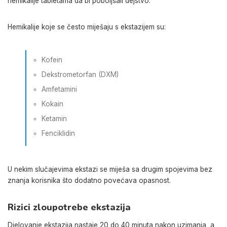
hemikalije tabletama da bi poboljšali dejstvo.
Hemikalije koje se često miješaju s ekstazijem su:
Kofein
Dekstrometorfan (DXM)
Amfetamini
Kokain
Ketamin
Fenciklidin
U nekim slučajevima ekstazi se miješa sa drugim spojevima bez
znanja korisnika što dodatno povećava opasnost.
Rizici zloupotrebe ekstazija
Djelovanje ekstazija nastaje 20 do 40 minuta nakon uzimanja, a