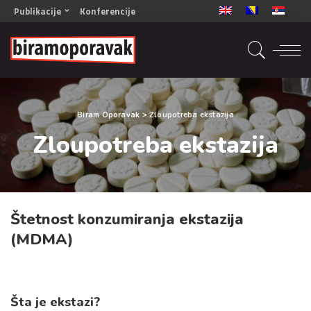
Publikacije
Konferencije
OPORAVAK- Naš zajednički cilj BiH/CG
OPORAVAK- Naš zajednički cilj SRB
RECOVERY- Our common goal ENG
OPORAVAK- Naš zajednički cilj 2
Biram Oporavak
>
Zloupotreba ekstazija
Mala knjiga vještina
Zloupotreba ekstazija
Šta ne raditi
Radna sveska za oporavak
Štetnost konzumiranja ekstazija
(MDMA)
Šta je ekstazi?