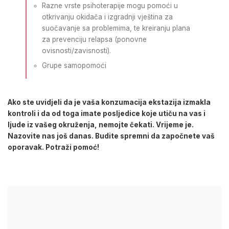
Razne vrste psihoterapije mogu pomoći u
otkrivanju okidača i izgradnji vještina za
suočavanje sa problemima, te kreiranju plana
za prevenciju relapsa (ponovne
ovisnosti/zavisnosti).
Grupe samopomoći
Ako ste uvidjeli da je vaša konzumacija ekstazija izmakla
kontroli i da od toga imate posljedice koje utiču na vas i
ljude iz vašeg okruženja, nemojte čekati. Vrijeme je.
Nazovite nas još danas. Budite spremni da započnete vaš
oporavak. Potraži pomoć!