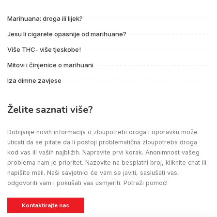
Marihuana: droga ili lijek?
Jesu li cigarete opasnije od marihuane?
Više THC- više tjeskobe!
Mitovi i činjenice o marihuani
Iza dimne zavjese
Želite saznati više?
Dobijanje novih informacija o zloupotrebi droga i oporavku može
uticati da se pitate da li postoji problematična zloupotreba droga
kod vas ili vaših najbližih. Napravite prvi korak. Anonimnost vašeg
problema nam je prioritet. Nazovite na besplatni broj, kliknite chat ili
napišite mail. Naši savjetnici će vam se javiti, saslušati vas,
odgovoriti vam i pokušati vas usmjeriti. Potraži pomoć!
Kontaktirajte nas