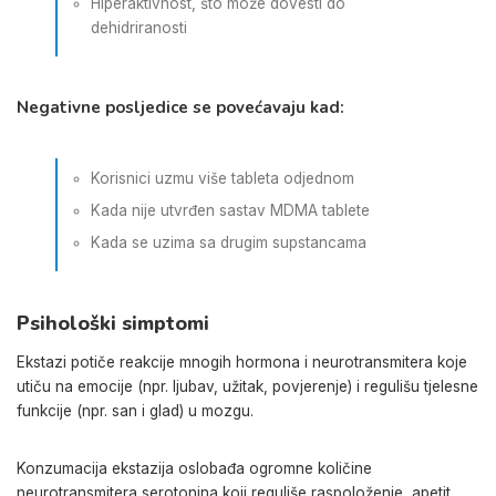
Hiperaktivnost, što može dovesti do
dehidriranosti
Negativne posljedice se povećavaju kad:
Korisnici uzmu više tableta odjednom
Kada nije utvrđen sastav MDMA tablete
Kada se uzima sa drugim supstancama
Psihološki simptomi
Ekstazi potiče reakcije mnogih hormona i neurotransmitera koje
utiču na emocije (npr. ljubav, užitak, povjerenje) i regulišu tjelesne
funkcije (npr. san i glad) u mozgu.
Konzumacija ekstazija oslobađa ogromne količine
neurotransmitera serotonina koji reguliše raspoloženje, apetit,