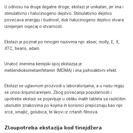
U odnosu na druge ilegalne droge, ekstazi je unikatan, jer ima i
stimulativno i halucinogeno dejstvo. Stimulativno dejstvo
povećava energiju i budnost, dok halucinogeno dejstvo stvara
izmijenjen osjećaj o stvarnosti.
Ekstazi je poznat po mnogim nazivima npr. ekser, molly, E, X,
XTC, beans, adam.
Unatoč imenima kemijski spoj ekstazija je
metilendioksimetamfetamin (MDMA) i ima psihoaktivni efekt.
Ekstazi se uglavnom prozvodi u laboratorijama, a u našu regiju
se unosi krijumičarenjem. Zbog povećanja popularnosti i
upotrebe ekstazi se pojavljuje u obliku malih tableta sa različitim
utisnutim znakovima po kojima ih korisnici prepoznaju kao npr.
srce, smajlić, golubica, te likovi iz crtanih filmova.
Zloupotreba ekstazija kod tinejdžera