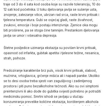
traje od 3 do 4 sata kod osoba koje su razvile toleranciju, 10 do
12 sati kod početnika. U toku djelovanja javlja se sušenje usta,
znojenje, zatezanje vilice, ubrzan rad srca, raste krvni pritisak i
tjelesna temperatura. Gubi se osjećaj gladi, raste živahnost,
zvukovi, emocije i boje postaju intenzivnije. Zjenice oka mogu
biti proširene, pa se stoga čine tamnijim. Prestankom djelovanja
javlja se umor i višesatna depresija.
Štetne posljedice uzimanja ekstazija su povišen krvni pritisak,
opasnost od infarkta, gubitak apetita i tjelesne težine, nesanica,
strah, psihoze.
Predoziranje karakteriše brz puls, visok krvni pritisak, slabost,
mučnina, vrtoglavica, grčenje mišića ali i napadi panike. Ukoliko
se to desi osoba treba sjesti van zagušljivog i zadimljenog
prostora i piti puno bezalkoholne tečnosti. Ako su ovi simptomi
preintenzivni ili ako dođe do gubitka svijesti potrebno je potražiti
medicinsku pomoć. Smrtni ishodi se javljaju u slučaju
konzumiranja prevelike količine ekstazija, korištenjem alkohola