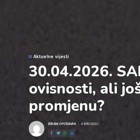
Aktuelne vijesti
30.04.2026. SAD
ovisnosti, ali j
promjenu?
BIRAM OPORAVAK
4 MIN READ
POSTED
BY