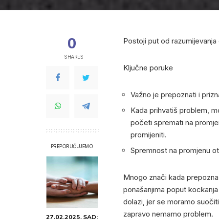
0
Postoji put od razumijevanja 
SHARES
Ključne poruke
Važno je prepoznati i prizn
Kada prihvatiš problem, mož
početi spremati na promje
promijeniti.
PREPORUČUJEMO
Spremnost na promjenu otv
Mnogo znači kada prepozna
ponašanjima poput kockanja 
dolazi, jer se moramo suočiti
zapravo nemamo problem.
27.02.2025. SAD: