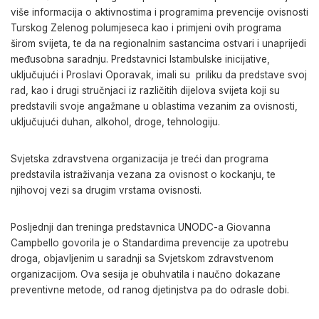
više informacija o aktivnostima i programima prevencije ovisnosti
Turskog Zelenog polumjeseca kao i primjeni ovih programa
širom svijeta, te da na regionalnim sastancima ostvari i unaprijedi
međusobna saradnju. Predstavnici Istambulske inicijative,
uključujući i Proslavi Oporavak, imali su priliku da predstave svoj
rad, kao i drugi stručnjaci iz različitih dijelova svijeta koji su
predstavili svoje angažmane u oblastima vezanim za ovisnosti,
uključujući duhan, alkohol, droge, tehnologiju.
Svjetska zdravstvena organizacija je treći dan programa
predstavila istraživanja vezana za ovisnost o kockanju, te
njihovoj vezi sa drugim vrstama ovisnosti.
Posljednji dan treninga predstavnica UNODC-a Giovanna
Campbello govorila je o Standardima prevencije za upotrebu
droga, objavljenim u saradnji sa Svjetskom zdravstvenom
organizacijom. Ova sesija je obuhvatila i naučno dokazane
preventivne metode, od ranog djetinjstva pa do odrasle dobi.