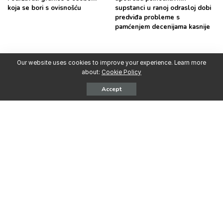
koja se bori s ovisnošću
supstanci u ranoj odrasloj dobi
predviđa probleme s
pamćenjem decenijama kasnije
Our website uses cookies to improve your experience. Learn more
about:
Cookie Policy
Najpopularnije
Accept
Vijesti BiH
Vijesti BiH
Učešće Udruženja Proslavi
Učešće Udruženja Proslavi
oporavak na 6. Simpoziju
oporavak na regionalnom
alkohologa i stručnjaka za
sastanku UNODC-a