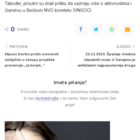
Također, prisutni su imali priliku da saznaju više o aktivnostima i
članstvu u Bečkom NVO komitetu (VNGOC).
0
SHARES
PRETHODNI
SLIJEDEĆI
Mjesec borbe protiv ovisnosti
23.12.2019. Španija: Analiza
obilježen u sklopu projekta
otpadnih voda: U Sarajevu je
prevencije „Ja biram…“
amfetamin najpopularnija droga
Imate pitanja?
Pozovite našu besplatnu i anonimnu telefonsku liniju
ili nas
Kontaktirajte
i mi ćemo Vam odgovoriti čim
prije!