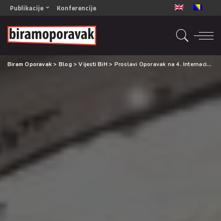
Publikacije
Konferencije
OPORAVAK- Naš zajednički cilj BiH/CG
OPORAVAK- Naš zajednički cilj SRB
RECOVERY- Our common goal ENG
Biram Oporavak
>
Blog
>
Vijesti BiH
>
Proslavi Oporavak na 4. Internacionalnom Capacity Building Programu
OPORAVAK- Naš zajednički cilj 2
Mala knjiga vještina
Šta ne raditi
Radna sveska za oporavak