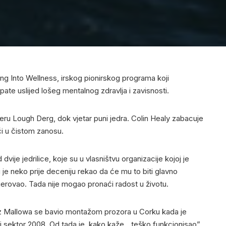
ing Into Wellness, irskog pionirskog programa koji
 pate uslijed lošeg mentalnog zdravlja i zavisnosti.
eru Lough Derg, dok vjetar puni jedra. Colin Healy zabacuje
či u čistom zanosu.
 dvije jedrilice, koje su u vlasništvu organizacije kojoj je
e neko prije deceniju rekao da će mu to biti glavno
jerovao. Tada nije mogao pronaći radost u životu.
z Mallowa se bavio montažom prozora u Corku kada je
i sektor 2008. Od tada je, kako kaže, „teško funkcionisao”.