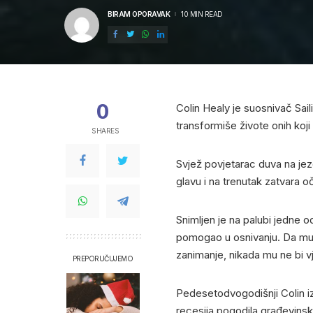
BIRAM OPORAVAK
10 MIN READ
POSTED
BY
0
Colin Healy je suosnivač Sail
transformiše živote onih koji
SHARES
Svjež povjetarac duva na jez
glavu i na trenutak zatvara o
Snimljen je na palubi jedne od
pomogao u osnivanju. Da mu j
zanimanje, nikada mu ne bi v
PREPORUČUJEMO
Pedesetodvogodišnji Colin i
recesija pogodila građevinsk